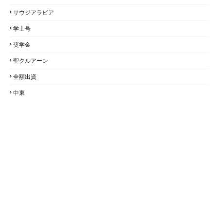
サウジアラビア
学士号
奨学金
聖クルアーン
全額出資
中東