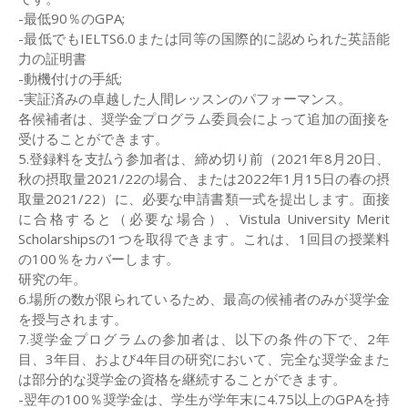
-最低90％のGPA;
-最低でもIELTS6.0または同等の国際的に認められた英語能
力の証明書
-動機付けの手紙;
-実証済みの卓越した人間レッスンのパフォーマンス。
各候補者は、奨学金プログラム委員会によって追加の面接を
受けることができます。
5.登録料を支払う参加者は、締め切り前（2021年8月20日、
秋の摂取量2021/22の場合、または2022年1月15日の春の摂
取量2021/22）に、必要な申請書類一式を提出します。面接
に合格すると（必要な場合）、Vistula University Merit
Scholarshipsの1つを取得できます。これは、1回目の授業料
の100％をカバーします。
研究の年。
6.場所の数が限られているため、最高の候補者のみが奨学金
を授与されます。
7.奨学金プログラムの参加者は、以下の条件の下で、2年
目、3年目、および4年目の研究において、完全な奨学金また
は部分的な奨学金の資格を継続することができます。
-翌年の100％奨学金は、学生が学年末に4.75以上のGPAを持