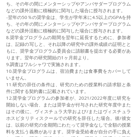
ち、その年の間にメンターシップやアンバサダープログラム
などの課外活動に積極的に関与した場合に授与されます。
-翌年の50％の奨学金は、学生が学年末に4.5以上のGPAを持
ち、その年の間にメンターシップやアンバサダープログラム
などの課外活動に積極的に関与した場合に授与されます。
8.奨学金プログラムの期間を翌年に延長するために、参加者
は、記録の写しと、それ以降の研究中の課外成績の証明とと
もに、奨学金プログラム委員会に請願書を提出する必要があ
ります。翌年の研究開始の1ヶ月前より。
9.調査はワルシャワで実施されます。
10.奨学金プログラムは、宿泊費または食事費をカバーして
いません。
11.研究の辞任の条件は、研究のための授業料の請求額と条
件に関する契約書に記載されています。
12.奨学金プログラムの参加者が、2021/2022年度に研究を
開始しない場合、または奨学金が付与された研究年度中また
はその後に、ヴィスチュラ大学および/またはヴィスチュラ
ホスピタリティスクールでの研究を辞任した場合。彼/彼女
は、以前の研究の全期間にわたって奨学金なしで全額の授業
料を支払う義務があります。奨学金受給者が自分の手に負え