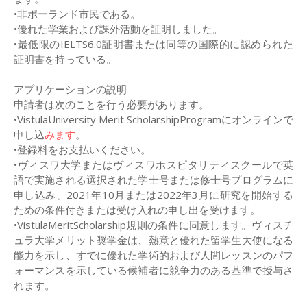
•非ポーランド市民である。
•優れた学業および課外活動を証明しました。
•最低限のIELTS6.0証明書または同等の国際的に認められた
証明書を持っている。
アプリケーションの説明
申請者は次のことを行う必要があります。
•VistulaUniversity Merit ScholarshipProgramにオンラインで
申し込
みます
。
•登録料をお支払いください。
•ヴィスワ大学またはヴィスワホスピタリティスクールで英
語で実施される選択された学士号または修士号プログラムに
申し込み、2021年10月または2022年3月に研究を開始する
ための条件付きまたは受け入れの申し出を受けます。
•VistulaMeritScholarship規則の条件に同意します。ヴィスチ
ュラ大学メリット奨学金は、熱意と優れた留学生大使になる
能力を示し、すでに優れた学術的および人間レッスンのパフ
ォーマンスを示している候補者に競争力のある基準で授与さ
れます。